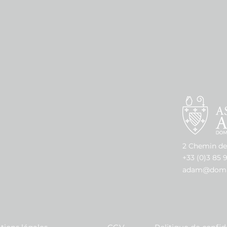
.
ence
ielle
rice
ra
age
ogne.
2 Chemin de
+33 (0)3 85 
adam@domai