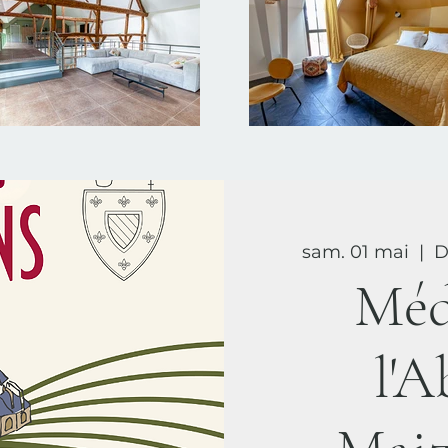
sam. 01 mai
  |  
D
Méd
l'A