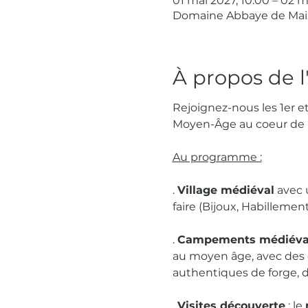
01 mai 2027, 10:00 – 02 m
Domaine Abbaye de Maizi
À propos de 
Rejoignez-nous les 1er 
Moyen-Âge au coeur de l'
Au programme :
. 
Village médiéval
 avec 
faire (Bijoux, Habillemen
. 
Campements médiév
au moyen âge, avec des
authentiques de forge, de
. 
Visites découverte
 : le 