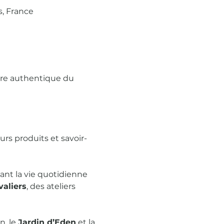
, France
ère authentique du 
urs produits et savoir-
ant la vie quotidienne 
aliers
, des ateliers 
, le 
Jardin d’Eden
 et la 