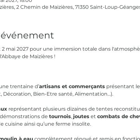
ai 2027, 18:00
ères, 2 Chemin de Maizières, 71350 Saint-Loup-Géanges
l'événement
et 2 mai 2027 pour une immersion totale dans l'atmosph
Abbaye de Maizières ! 
une trentaine d’
artisans et commerçants
 présentant le
t, Décoration, Bien-Etre santé, Alimentation…).
aux
 représentant plusieurs dizaines de tentes reconstitu
 démonstrations de 
tournois
, 
joutes
 et 
combats de chev
 cuisine ainsi qu’une ferme insolite.
moulin à eau
 complètement rénové et remis en fonction